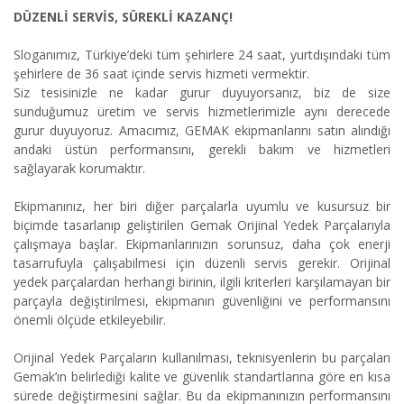
DÜZENLİ SERVİS, SÜREKLİ KAZANÇ!
Sloganımız, Türkiye’deki tüm şehirlere 24 saat, yurtdışındaki tüm
şehirlere de 36 saat içinde servis hizmeti vermektir.
Siz tesisinizle ne kadar gurur duyuyorsanız, biz de size
sunduğumuz üretim ve servis hizmetlerimizle aynı derecede
gurur duyuyoruz. Amacımız, GEMAK ekipmanlarını satın alındığı
andaki üstün performansını, gerekli bakım ve hizmetleri
sağlayarak korumaktır.
Ekipmanınız, her biri diğer parçalarla uyumlu ve kusursuz bir
biçimde tasarlanıp geliştirilen Gemak Orijinal Yedek Parçalarıyla
çalışmaya başlar. Ekipmanlarınızın sorunsuz, daha çok enerji
tasarrufuyla çalışabilmesi için düzenli servis gerekir. Orijinal
yedek parçalardan herhangi birinin, ilgili kriterleri karşılamayan bir
parçayla değiştirilmesi, ekipmanın güvenliğini ve performansını
önemli ölçüde etkileyebilir.
Orijinal Yedek Parçaların kullanılması, teknisyenlerin bu parçaları
Gemak’ın belirlediği kalite ve güvenlik standartlarına göre en kısa
sürede değiştirmesini sağlar. Bu da ekipmanınızın performansını