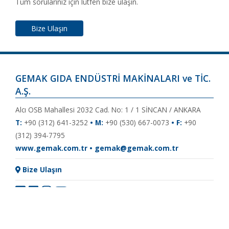
Tüm sorularınız için lütfen bize ulaşın.
Bize Ulaşın
GEMAK GIDA ENDÜSTRİ MAKİNALARI ve TİC.
A.Ş.
Alcı OSB Mahallesi 2032 Cad. No: 1 / 1 SİNCAN / ANKARA
T:
+90 (312) 641-3252
• M:
+90 (530) 667-0073
• F:
+90
(312) 394-7795
www.gemak.com.tr • gemak@gemak.com.tr
Bize Ulaşın